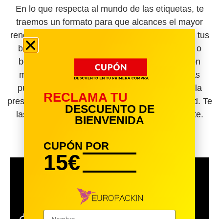
En lo que respecta al mundo de las etiquetas, te
traemos un formato para que alcances el mayor
rendimiento posible en lo que tiene que ver con tus
bienes. Las etiquetas personalizadas en rollo o
bobina. Las cuales son ideales para pegar con
máquinas manuales de etiquetas. También las
puedes fijar manualmente, lo que es fácil por la
RECLAMA TU
presentación de estas y se guardan con facilidad. Te
DESCUENTO DE
las hacemos con muchas ventajas, comunícate.
BIENVENIDA
Ver Producto
CUPÓN POR
15€