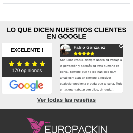
LO QUE DICEN NUESTROS CLIENTES
EN GOOGLE
Paula Ferrandez
Pablo Gonzalez
EXCELENTE !










al, he pedido unas etiquetas con ellos y
Son unos cracks, siempre hacen su trabajo a
Teng





tención y el resultado han sido de 10. Sin
la perfección y además su trato humano es
ello
170 opiniones
 repetiré.
genial, siempre que he ido han sido muy
prim
amables y ayudan siempre a resolver
cart
cualquier problema o duda que te surja. Todo
muy 
un acierto trabajar con ellos, sin duda!!.
trab
Ver todas las reseñas