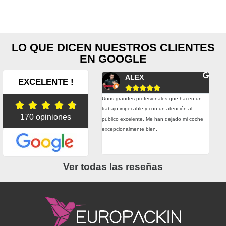
LO QUE DICEN NUESTROS CLIENTES
EN GOOGLE
Fernando Conesa
ALEX
EXCELENTE !










plazos de entrega son muy buenos y
Unos grandes profesionales que hacen un
Esta





do hemos tenido alguna urgencia real
trabajo impecable y con un atención al
trab
170 opiniones
hecho todo lo posible por entregarnos el
público excelente. Me han dejado mi coche
prec
rial a tiempo. Precio, calidad, atención,
excepcionalmente bien.
adhe
esionalidad. Muy contentos con ellos.
grac
Ver todas las reseñas