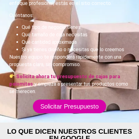
enfoque profesional, estás en el sitio correcto.
Cuéntanos:
Qué tipo de negocio tienes
Qué tamaño de caja necesitas
Qué cantidad aproximada
Si ya tienes diseño o necesitas que lo creemos
Nuestro equipo te responderá rápidamente con una
propuesta clara, sin compromiso.
Solicita ahora tu presupuesto de cajas para
p
alomitas
y empieza a presentar tus productos como
se merecen.
Solicitar Presupuesto
LO QUE DICEN NUESTROS CLIENTES
EN GOOGLE