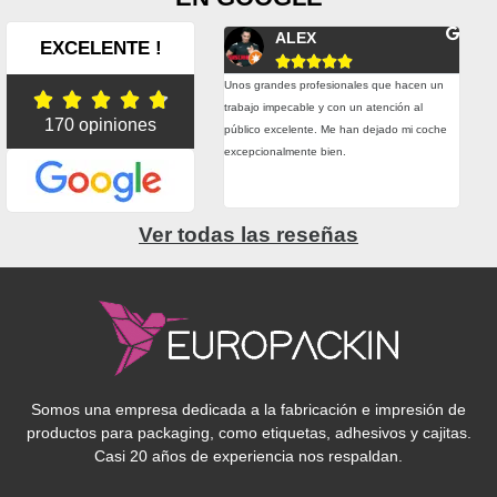
Fernando Conesa
ALEX
EXCELENTE !










plazos de entrega son muy buenos y
Unos grandes profesionales que hacen un
Esta





do hemos tenido alguna urgencia real
trabajo impecable y con un atención al
trab
170 opiniones
hecho todo lo posible por entregarnos el
público excelente. Me han dejado mi coche
prec
rial a tiempo. Precio, calidad, atención,
excepcionalmente bien.
adhe
esionalidad. Muy contentos con ellos.
grac
Ver todas las reseñas
Somos una empresa dedicada a la fabricación e impresión de
productos para packaging, como etiquetas, adhesivos y cajitas.
Casi 20 años de experiencia nos respaldan.