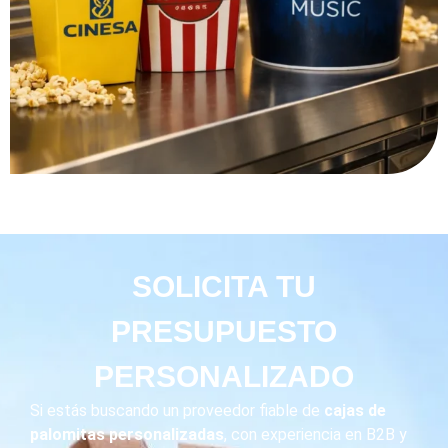
SOLICITA TU
PRESUPUESTO
PERSONALIZADO
Si estás buscando un proveedor fiable de
cajas de
palomitas personalizadas
, con experiencia en B2B y