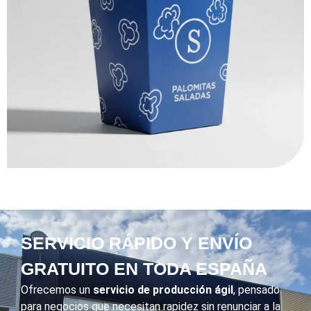
SERVICIO RÁPIDO Y ENVÍO
GRATUITO EN TODA ESPAÑA
Ofrecemos un
servicio de producción ágil
, pensado
para negocios que necesitan rapidez sin renunciar a la