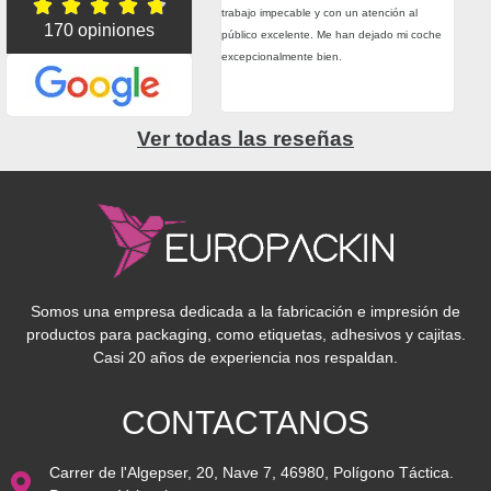





do hemos tenido alguna urgencia real
trabajo impecable y con un atención al
trab
170 opiniones
hecho todo lo posible por entregarnos el
público excelente. Me han dejado mi coche
prec
rial a tiempo. Precio, calidad, atención,
excepcionalmente bien.
adhe
esionalidad. Muy contentos con ellos.
grac
Ver todas las reseñas
Somos una empresa dedicada a la fabricación e impresión de
productos para packaging, como etiquetas, adhesivos y cajitas.
Casi 20 años de experiencia nos respaldan.
CONTACTANOS
Carrer de l'Algepser, 20, Nave 7, 46980, Polígono Táctica.