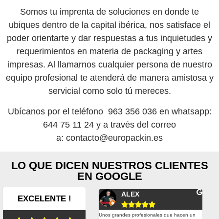
Somos tu imprenta de soluciones en donde te
ubiques dentro de la capital ibérica, nos satisface el
poder orientarte y dar respuestas a tus inquietudes y
requerimientos en materia de packaging y artes
impresas. Al llamarnos cualquier persona de nuestro
equipo profesional te atenderá de manera amistosa y
servicial como solo tú mereces.
Ubícanos por el
teléfono 963 356 036
en
whatsapp:
644 75 11 24
y a través del correo
a:
contacto@europackin.es
LO QUE DICEN NUESTROS CLIENTES
EN GOOGLE
Fernando Conesa
ALEX
EXCELENTE !










plazos de entrega son muy buenos y
Unos grandes profesionales que hacen un
Esta