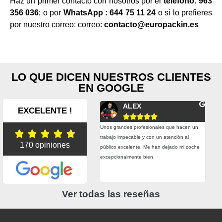
Haz un primer contacto con nosotros por el
teléfono:
963
356 036
; o por
WhatsApp : 644 75 11 24
o si lo prefieres
por nuestro correo: correo:
contacto@europackin.es
LO QUE DICEN NUESTROS CLIENTES
EN GOOGLE
Fernando Conesa
ALEX
EXCELENTE !










plazos de entrega son muy buenos y
Unos grandes profesionales que hacen un
Esta





do hemos tenido alguna urgencia real
trabajo impecable y con un atención al
trab
170 opiniones
hecho todo lo posible por entregarnos el
público excelente. Me han dejado mi coche
prec
rial a tiempo. Precio, calidad, atención,
excepcionalmente bien.
adhe
esionalidad. Muy contentos con ellos.
grac
Ver todas las reseñas