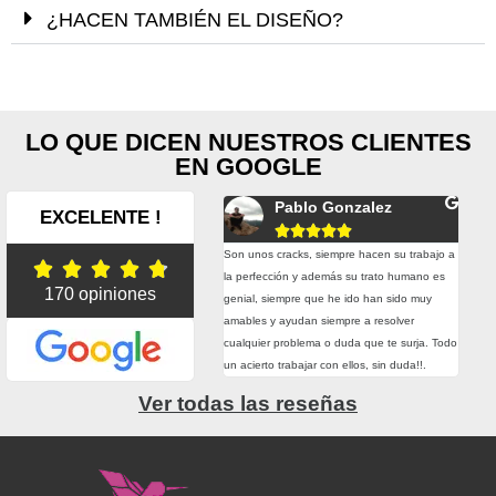
¿HACEN TAMBIÉN EL DISEÑO?
LO QUE DICEN NUESTROS CLIENTES
EN GOOGLE
Paula Ferrandez
Pablo Gonzalez
EXCELENTE !










al, he pedido unas etiquetas con ellos y
Son unos cracks, siempre hacen su trabajo a
Teng





tención y el resultado han sido de 10. Sin
la perfección y además su trato humano es
ello
170 opiniones
 repetiré.
genial, siempre que he ido han sido muy
prim
amables y ayudan siempre a resolver
cart
cualquier problema o duda que te surja. Todo
muy 
un acierto trabajar con ellos, sin duda!!.
trab
Ver todas las reseñas