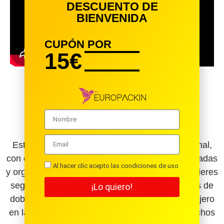
DESCUENTO DE
BIENVENIDA
CUPÓN POR
15€
ETIQUETAS DE CARTÓN PARA
CALCETINES
Estamos en presencia de un dispositivo funcional,
con el que tus medias están muy bien representadas
Al hacer clic acepto las condiciones de uso
y organizadas. Elige el tipo de etiqueta que requieres
según los dos modelos que te presentamos: las de
¡Lo quiero!
doble pestañas tipo expositor, que traen un agujero
en la parte superior para ser guindadas en ganchos