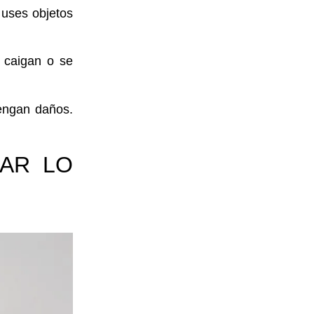
 uses
objetos
 caigan o se
engan daños.
RAR LO