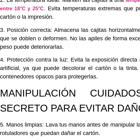
2. La temperatura ideal:
Mantén las cajitas a una
tempe
.
Evita
temperaturas extremas que p
entre
18°C y 25°C
cartón o la impresión.
3. Posición correcta:
Almacena
las cajitas
horizontalm
que se doblen o deformen.
No las apiles
de forma exce
peso puede deteriorarlas.
4. Protección contra la luz:
Evita la exposición directa 
artificial, ya que puede decolorar el cartón o la tinta
contenedores opacos para protegerlas.
MANIPULACIÓN CUIDADO
SECRETO PARA EVITAR DA
5. Manos limpias:
Lava tus manos
antes de manipular la
rotuladores que puedan dañar el cartón.