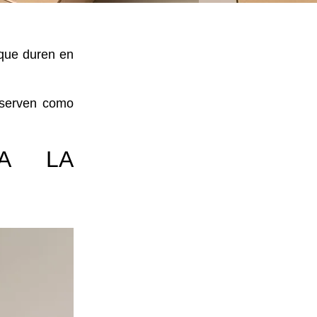
 que
duren en
nserven como
RA LA