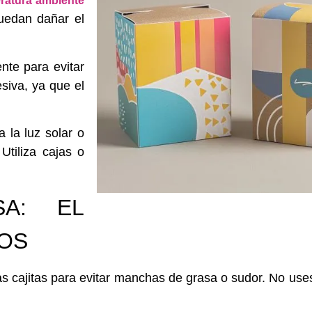
ratura ambiente
uedan dañar el
ente
para evitar
siva, ya que el
a la luz solar
o
.
Utiliza
cajas o
SA: EL
ÑOS
s cajitas para evitar manchas de grasa o sudor.
No use