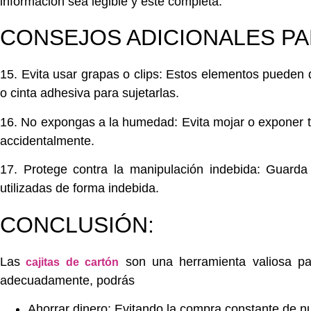
información sea legible y esté completa.
CONSEJOS ADICIONALES PA
15. Evita usar grapas o clips:
Estos elementos pueden d
o cinta adhesiva para sujetarlas.
16. No expongas a la humedad:
Evita
mojar o exponer tu
accidentalmente.
17. Protege contra la manipulación indebida:
Guarda
utilizadas de forma indebida.
CONCLUSIÓN:
Las
son una herramienta valiosa
par
cajitas de cartón
adecuadamente,
podrás
Ahorrar dinero:
Evitando la compra constante de nu