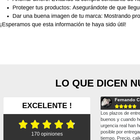
Proteger tus productos:
Asegurándote de que llegue
Dar una buena imagen de tu marca:
Mostrando prof
¡Esperamos que esta información te haya sido útil!
LO QUE DICEN 
Fernando Conesa
ALEX
EXCELENTE !










rabajo
Los plazos de entrega son muy
Unos grandes prof
años,
buenos y cuando hemos tenido alguna
hacen un trabajo i





ho las
urgencia real han hecho todo lo
atención al público
tas...
posible por entregarnos el material a
dejado mi coche e
170 opiniones
muy
tiempo. Precio, calidad, atención,
bien.