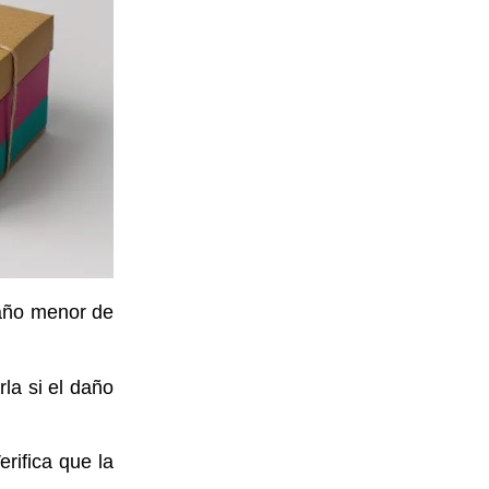
año menor de
la si el daño
erifica
que la