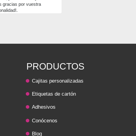
problema o duda que te surja. Todo
acierto trabajar con ellos, sin duda!!
PRODUCTOS
Cajitas personalizadas
Etiquetas de cartón
Adhesivos
Conócenos
Blog