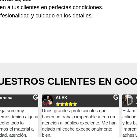
n a tus clientes en perfectas condiciones.
esionalidad y cuidado en los detalles.
NUESTROS CLIENTES EN GO
CHIC VINTAGE





esionales que
Estamos muy contentos con la
Genial,
mpecable y con un
calidad del trabajo, la rapidez de envío
ellos y
 excelente. Me han
y los buenos precios de ABC
sido de
xcepcionalmente
Imprenta. Hicimos etiquetas
adhesivas, y salieron muy bonitas.