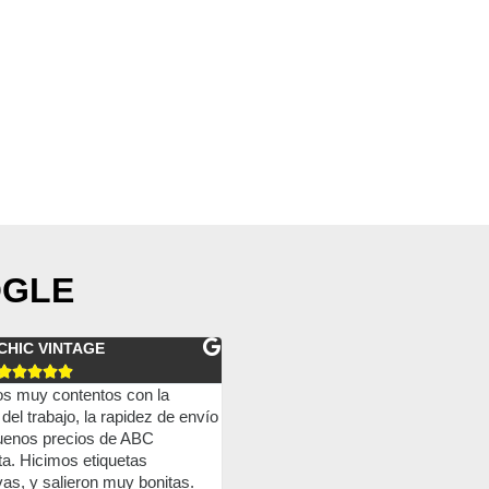
OGLE
Paula Ferrandez
Pablo Gonzalez










 he pedido unas etiquetas con
Son unos cracks, siempre hacen s
 la atención y el resultado han
trabajo a la perfección y además su
 10. Sin duda repetiré.
trato humano es genial, siempre qu
he ido han sido muy amables y
ayudan siempre a resolver cualquie