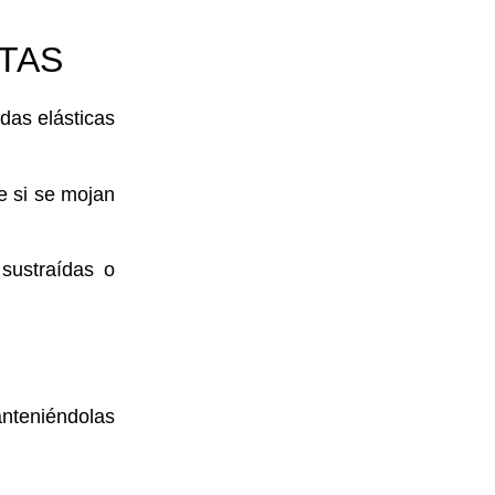
ITAS
as elásticas
 si se mojan
sustraídas o
nteniéndolas