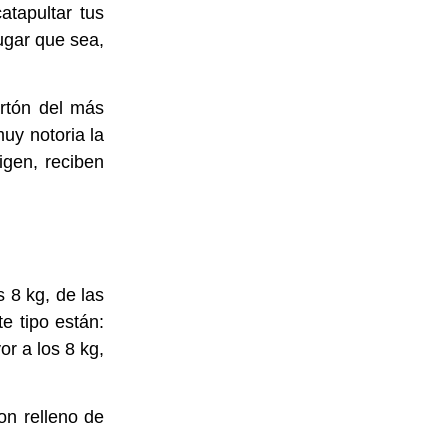
tapultar tus
ugar que sea,
rtón
del más
uy notoria la
igen, reciben
 8 kg, de las
e tipo están:
r a los 8 kg,
on relleno de