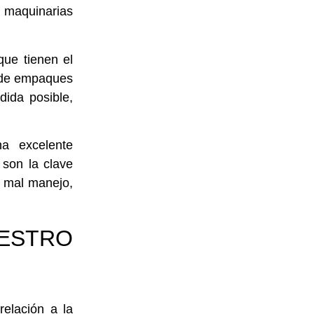
n maquinarias
ue tienen el
o de empaques
dida posible,
una excelente
 son la clave
r mal manejo,
ESTRO
relación a la