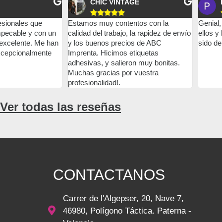
CHIC VINTAGE





esionales que
Estamos muy contentos con la
Genial,
mpecable y con un
calidad del trabajo, la rapidez de envío
ellos y
 excelente. Me han
y los buenos precios de ABC
sido de
xcepcionalmente
Imprenta. Hicimos etiquetas
adhesivas, y salieron muy bonitas.
Muchas gracias por vuestra
profesionalidad!.
Ver todas las reseñas
CONTACTANOS
Carrer de l'Algepser, 20, Nave 7,
46980, Polígono Táctica. Paterna -