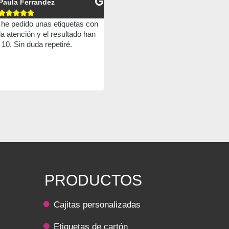
Paula Ferrandez
Pablo Gonzalez










 he pedido unas etiquetas con
Son unos cracks, siempre hacen s
 la atención y el resultado han
trabajo a la perfección y además su
 10. Sin duda repetiré.
trato humano es genial, siempre qu
he ido han sido muy amables y
ayudan siempre a resolver cualquie
problema o duda que te surja. Todo
acierto trabajar con ellos, sin duda!!
PRODUCTOS
Cajitas personalizadas
Etiquetas de cartón