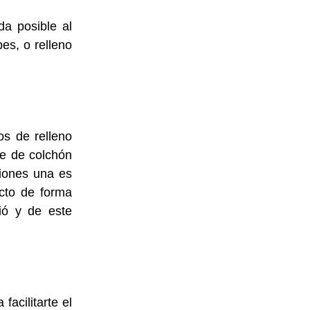
da posible al
es, o relleno
os de relleno
ie de colchón
ciones una es
ucto de forma
ió y de este
acilitarte el