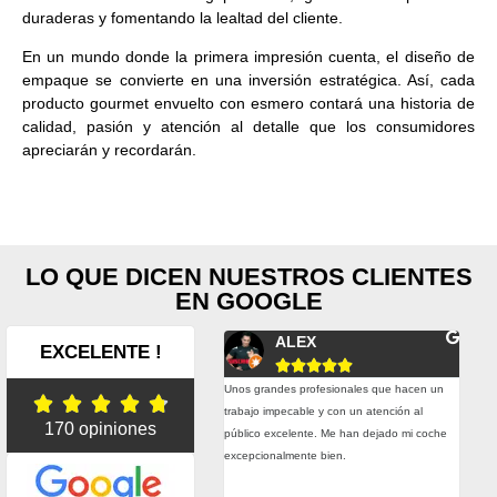
duraderas y fomentando la lealtad del cliente.
En un mundo donde la primera impresión cuenta, el diseño de
empaque se convierte en una inversión estratégica. Así, cada
producto gourmet envuelto con esmero contará una historia de
calidad, pasión y atención al detalle que los consumidores
apreciarán y recordarán.
LO QUE DICEN NUESTROS CLIENTES
EN GOOGLE
Fernando Conesa
ALEX
EXCELENTE !










plazos de entrega son muy buenos y
Unos grandes profesionales que hacen un
Esta





do hemos tenido alguna urgencia real
trabajo impecable y con un atención al
trab
170 opiniones
hecho todo lo posible por entregarnos el
público excelente. Me han dejado mi coche
prec
rial a tiempo. Precio, calidad, atención,
excepcionalmente bien.
adhe
esionalidad. Muy contentos con ellos.
grac