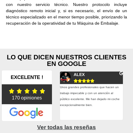
con nuestro servicio técnico. Nuestro protocolo incluye
diagnóstico remoto inicial y, si es necesario, el envío de un
técnico especializado en el menor tiempo posible, priorizando la
recuperación de la operatividad de tu Máquina de Embalaje.
LO QUE DICEN NUESTROS CLIENTES
EN GOOGLE
Fernando Conesa
ALEX
EXCELENTE !










plazos de entrega son muy buenos y
Unos grandes profesionales que hacen un
Esta





do hemos tenido alguna urgencia real
trabajo impecable y con un atención al
trab
170 opiniones
hecho todo lo posible por entregarnos el
público excelente. Me han dejado mi coche
prec
rial a tiempo. Precio, calidad, atención,
excepcionalmente bien.
adhe
esionalidad. Muy contentos con ellos.
grac
Ver todas las reseñas