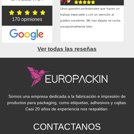










plazos de entrega son muy buenos y
Unos grandes profesionales que hacen un
Esta





do hemos tenido alguna urgencia real
trabajo impecable y con un atención al
trab
170 opiniones
hecho todo lo posible por entregarnos el
público excelente. Me han dejado mi coche
prec
rial a tiempo. Precio, calidad, atención,
excepcionalmente bien.
adhe
esionalidad. Muy contentos con ellos.
grac
Ver todas las reseñas
Somos una empresa dedicada a la fabricación e impresión de
productos para packaging, como etiquetas, adhesivos y cajitas.
Casi 20 años de experiencia nos respaldan.
CONTACTANOS